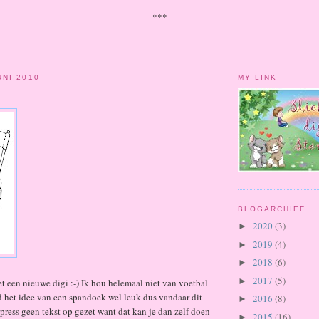
***
NI 2010
MY LINK
BLOGARCHIEF
2020
(3)
►
2019
(4)
►
2018
(6)
►
2017
(5)
►
t een nieuwe digi :-) Ik hou helemaal niet van voetbal
d het idee van een spandoek wel leuk dus vandaar dit
2016
(8)
►
xpress geen tekst op gezet want dat kan je dan zelf doen
2015
(16)
►