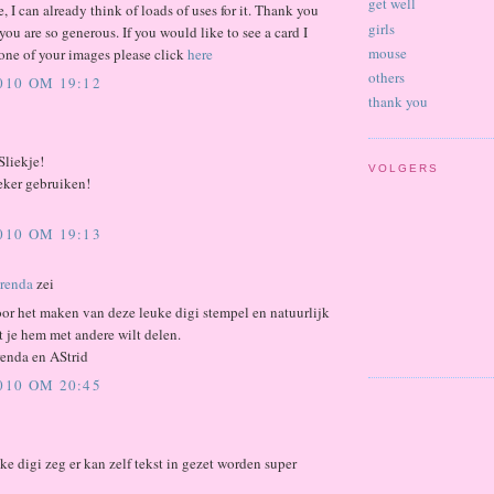
get well
, I can already think of loads of uses for it. Thank you
girls
ou are so generous. If you would like to see a card I
mouse
one of your images please click
here
others
2010 OM 19:12
thank you
Sliekje!
VOLGERS
eker gebruiken!
2010 OM 19:13
Brenda
zei
or het maken van deze leuke digi stempel en natuurlijk
 je hem met andere wilt delen.
renda en AStrid
2010 OM 20:45
ke digi zeg er kan zelf tekst in gezet worden super