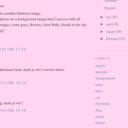
Summer
zei
Banner
or another fabulous image.
mei
(5)
►
lease do a background image that I can use with all
april
(9)
►
images, some grass, flowers, a few fluffy clouds in the sky
ng?
maart
(19)
►
februari
(15)
►
2010 OM 17:49
LABELS
angels
 helemaal leuk, dank je wel voor het delen..
animals
backgrounds
2010 OM 18:34
birds
boys
cat
g, dank je wel !
christmas
dog
2010 OM 18:38
easter
fairies