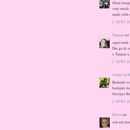
Great image
very much y
made with 
2 JUNI 
Tamara
zei
super leuk 
Die ga ik z
x Tamara x
2 JUNI 
Astrid en 
Bedankt vo
bedankt dat
Groetjes B
2 JUNI 
Gusta
zei
wat een leu