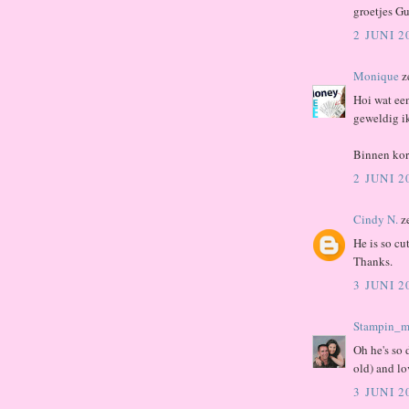
groetjes Gu
2 JUNI 
Monique
z
Hoi wat een
geweldig i
Binnen kort
2 JUNI 
Cindy N.
z
He is so cu
Thanks.
3 JUNI 
Stampin_m
Oh he's so 
old) and lo
3 JUNI 