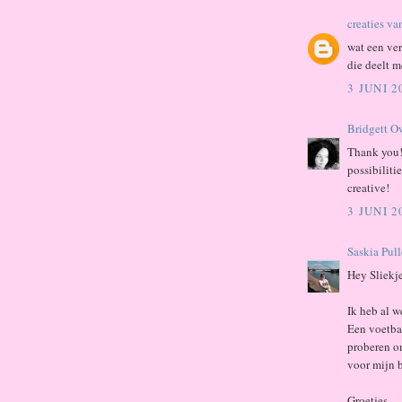
creaties va
wat een ver
die deelt m
3 JUNI 
Bridgett O
Thank you! 
possibiliti
creative!
3 JUNI 
Saskia Pul
Hey Sliekje
Ik heb al w
Een voetba
proberen o
voor mijn b
Groetjes,