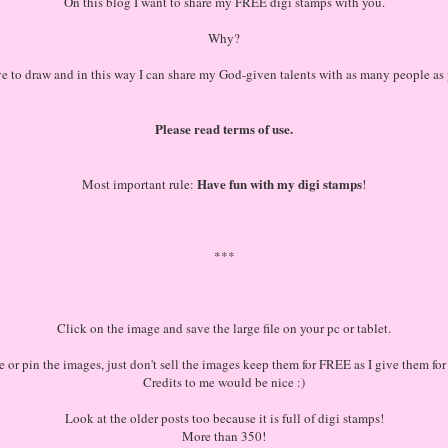
On this blog I want to share my FREE digi stamps with you.
Why?
ove to draw and in this way I can share my God-given talents with as many people as 
Please read terms of use.
Have fun with my digi stamps
Most important rule:
!
***
Click on the image and save the large file on your pc or tablet.
re or pin the images, just don't sell the images keep them for FREE as I give them fo
Credits to me would be nice :)
Look at the older posts too because it is full of digi stamps!
More than 350!