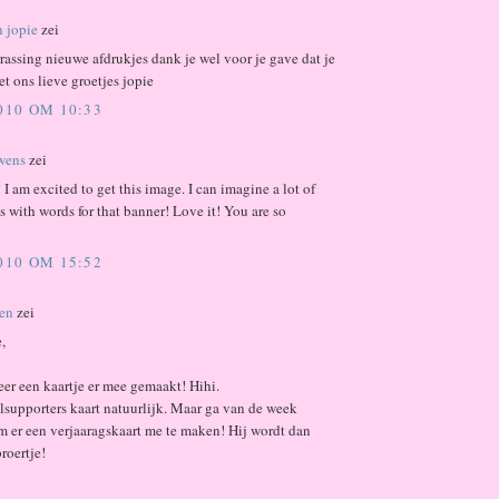
n jopie
zei
rassing nieuwe afdrukjes dank je wel voor je gave dat je
et ons lieve groetjes jopie
2010 OM 10:33
wens
zei
I am excited to get this image. I can imagine a lot of
es with words for that banner! Love it! You are so
2010 OM 15:52
len
zei
,
eer een kaartje er mee gemaakt! Hihi.
lsupporters kaart natuurlijk. Maar ga van de week
m er een verjaaragskaart me te maken! Hij wordt dan
roertje!