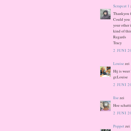
Scrapcat 1
Thankyou f
Could you p
your other 
kind of thi
Regards
Tracy
2 JUNI 
Louise
zei
Hij is weer
gr.Louise
2 JUNI 
Ilse
zei
Hoe schatti
2 JUNI 
Poppet
zei