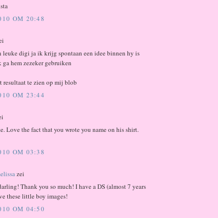
sta
2010 OM 20:48
ei
 leuke digi ja ik krijg spontaan een idee binnen hy is
k ga hem zezeker gebruiken
 resultaat te zien op mij blob
2010 OM 23:44
ei
te. Love the fact that you wrote you name on his shirt.
2010 OM 03:38
elissa
zei
darling! Thank you so much! I have a DS (almost 7 years
ve these little boy images!
2010 OM 04:50