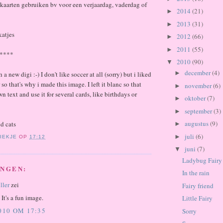
 kaarten gebruiken bv voor een verjaardag, vaderdag of
2014
(21)
►
2013
(31)
►
katjes
2012
(66)
►
2011
(55)
►
****
2010
(90)
▼
december
(4)
►
a new digi :-) I don't like soccer at all (sorry) but i liked
 so that's why i made this image. I left it blanc so that
november
(6)
►
 text and use it for several cards, like birthdays or
oktober
(7)
►
september
(3)
►
augustus
(9)
nd cats
►
juli
(6)
►
IEKJE
OP
17:12
juni
(7)
▼
Ladybug Fairy
INGEN:
In the rain
ller
zei
Fairy friend
It's a fun image.
Little Fairy
2010 OM 17:35
Sorry