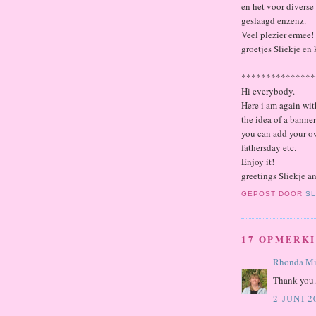
en het voor diverse
geslaagd enzenz.
Veel plezier ermee!
groetjes Sliekje en 
***************
Hi everybody.
Here i am again with 
the idea of a banner
you can add your own
fathersday etc.
Enjoy it!
greetings Sliekje a
GEPOST DOOR
SL
17 OPMERK
Rhonda Mi
Thank you. 
2 JUNI 