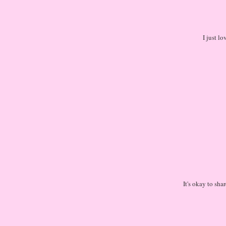
I just l
It's okay to sha