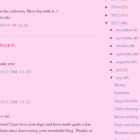
2014
(21)
►
r the catlovers. Have fun with it :)
2013
(31)
►
nd cats
2012
(66)
▼
IEKJE
OP
12:34
december
(4)
►
november
(6)
►
INGEN:
oktober
(8)
►
september
(6)
►
augustus
(6)
►
hank you!
juli
(5)
►
 2012 OM 13:10
juni
(9)
▼
Bunny
Icecream
!
Angel doodle
 2012 OM 13:21
Chibi playing 
er
zei
Kitten reading
eet! I just love your digis and have made quite a few
Fairy and drag
 them since discovering your wonderful blog. Thanks so
Winners reque