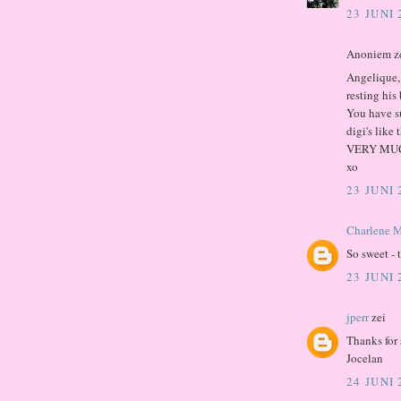
23 JUNI
Anoniem z
Angelique, t
resting his
You have su
digi's like
VERY MUCH!
xo
23 JUNI
Charlene M
So sweet - 
23 JUNI
jperr
zei
Thanks for s
Jocelan
24 JUNI