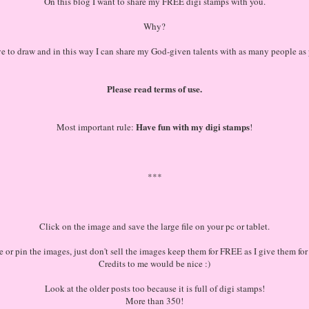
On this blog I want to share my FREE digi stamps with you.
Why?
ove to draw and in this way I can share my God-given talents with as many people as 
Please read terms of use.
Have fun with my digi stamps
Most important rule:
!
***
Click on the image and save the large file on your pc or tablet.
re or pin the images, just don't sell the images keep them for FREE as I give them fo
Credits to me would be nice :)
Look at the older posts too because it is full of digi stamps!
More than 350!