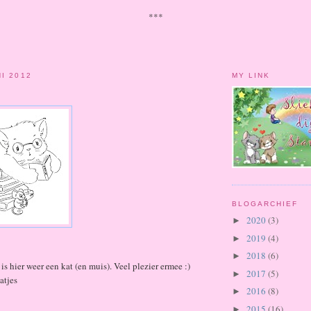
***
NI 2012
MY LINK
BLOGARCHIEF
2020
(3)
►
2019
(4)
►
2018
(6)
►
is hier weer een kat (en muis). Veel plezier ermee :)
2017
(5)
►
atjes
2016
(8)
►
2015
(16)
►