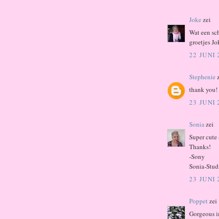
Joke
zei
Wat een sc
groetjes Jo
22 JUNI
Stephenie
z
thank you!
23 JUNI
Sonia
zei
Super cute 
Thanks!
-Sony
Sonia-Stud
23 JUNI
Poppet
zei
Gorgeous i