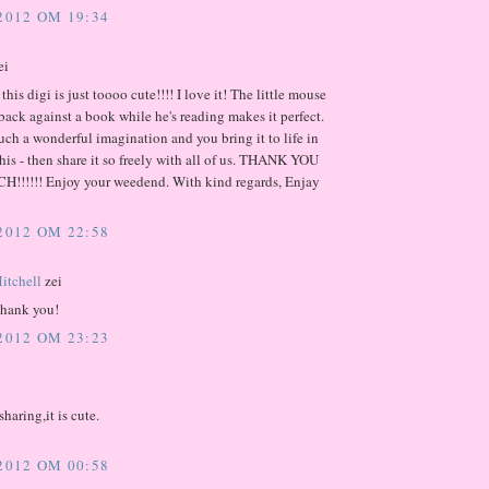
 2012 OM 19:34
ei
his digi is just toooo cute!!!! I love it! The little mouse
 back against a book while he's reading makes it perfect.
ch a wonderful imagination and you bring it to life in
 this - then share it so freely with all of us. THANK YOU
!!!!! Enjoy your weedend. With kind regards, Enjay
 2012 OM 22:58
itchell
zei
thank you!
 2012 OM 23:23
haring,it is cute.
 2012 OM 00:58