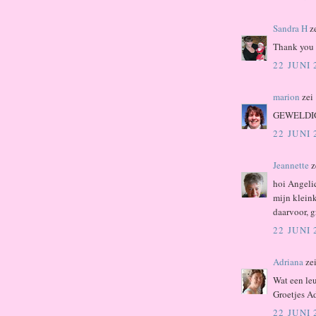
Sandra H
z
Thank you s
22 JUNI
marion
zei
GEWELDIG !
22 JUNI
Jeannette
z
hoi Angeliq
mijn klein
daarvoor, g
22 JUNI
Adriana
ze
Wat een leu
Groetjes A
22 JUNI