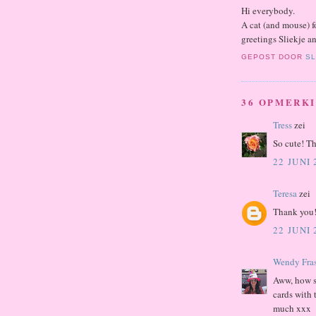
Hi everybody.
A cat (and mouse) fo
greetings Sliekje a
GEPOST DOOR
SL
36 OPMERK
Tress
zei
So cute! T
22 JUNI
Teresa
zei
Thank you
22 JUNI
Wendy Fras
Aww, how sw
cards with
much xxx