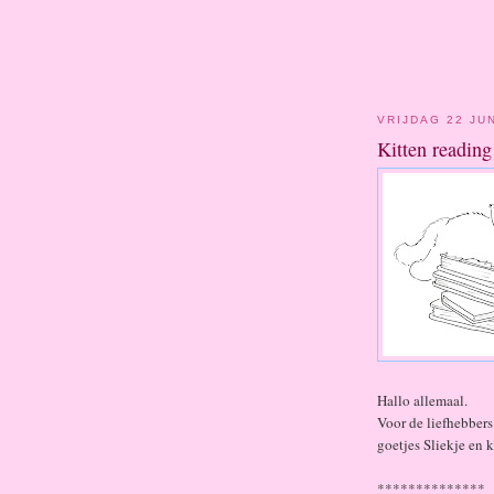
VRIJDAG 22 JU
Kitten reading
Hallo allemaal.
Voor de liefhebbers 
goetjes Sliekje en k
**************