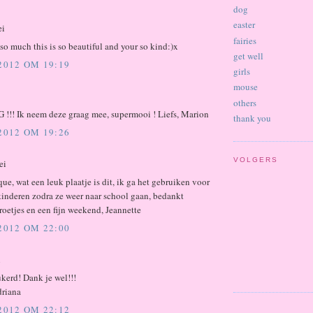
dog
easter
ei
fairies
o much this is so beautiful and your so kind:)x
get well
 2012 OM 19:19
girls
mouse
others
!! Ik neem deze graag mee, supermooi ! Liefs, Marion
thank you
 2012 OM 19:26
VOLGERS
ei
ue, wat een leuk plaatje is dit, ik ga het gebruiken voor
kinderen zodra ze weer naar school gaan, bedankt
roetjes en een fijn weekend, Jeannette
 2012 OM 22:00
i
kerd! Dank je wel!!!
driana
 2012 OM 22:12