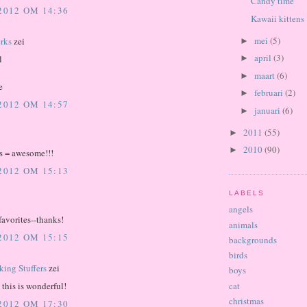
Candy time
 2012 OM 14:36
Kawaii kittens
mei
(5)
rks
zei
►
april
(3)
►
l
maart
(6)
►
e
februari
(2)
►
 2012 OM 14:57
januari
(6)
►
2011
(55)
►
2010
(90)
►
s = awesome!!!
 2012 OM 15:13
LABELS
angels
avorites--thanks!
animals
 2012 OM 15:15
backgrounds
birds
king Stuffers
zei
boys
cat
this is wonderful!
christmas
 2012 OM 17:30