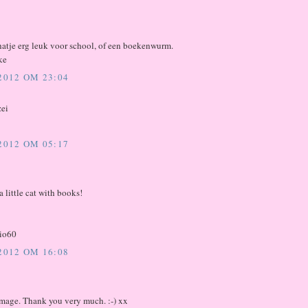
hatje erg leuk voor school, of een boekenwurm.
ke
 2012 OM 23:04
ei
 2012 OM 05:17
a little cat with books!
io60
 2012 OM 16:08
mage. Thank you very much. :-) xx