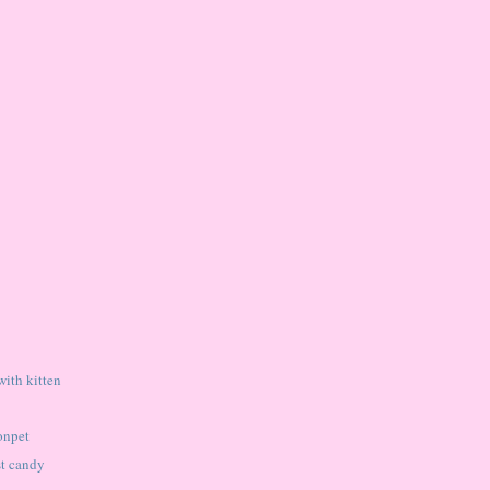
with kitten
onpet
st candy