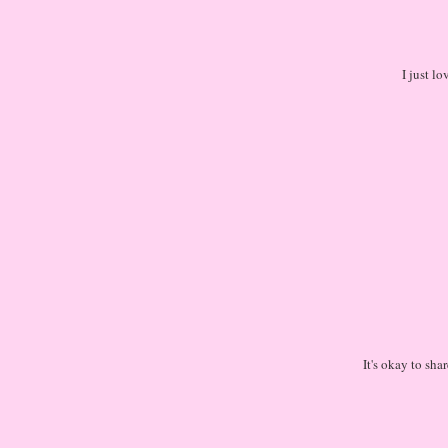
I just l
It's okay to sha